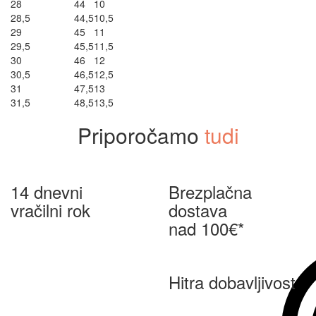
28
44
10
28,5
44,5
10,5
29
45
11
29,5
45,5
11,5
30
46
12
30,5
46,5
12,5
31
47,5
13
31,5
48,5
13,5
Priporočamo
tudi
14 dnevni
Brezplačna
vračilni rok
dostava
nad 100€*
Hitra dobavljivost