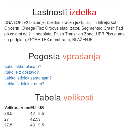
lahko
Lastnosti
izdelka
izberete
na
strani
DNA LOFTv2 blaženje, izredno zračen jezik, lažji in hitrejši kot
izdelka
Glycerin, Omega Flex Groove stabilizator, Segmented Crash Pad
po celotni dolžini podplata, Plush Transition Zone, HPR Plus guma
na podplatu, GORE-TEX membrana, BLAŽENJE
Pogosta
vprašanja
Kako lahko plačam?
Kako je z dostavo?
Lahko izdelek zamenjam?
Lahko izdelek vrnem?
Tabela
velikosti
Velikost v cm
EU
US
26,5
42
8,5
27
42,5
9
27,5
43
9,5