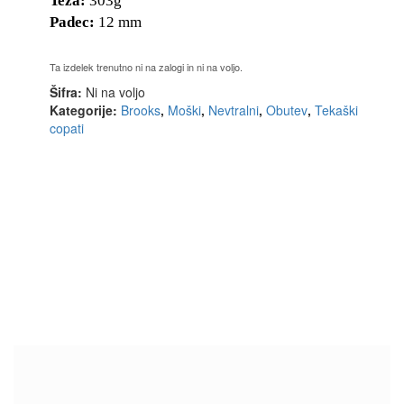
Teža:
303g
Padec:
12 mm
Ta izdelek trenutno ni na zalogi in ni na voljo.
Šifra:
Ni na voljo
Kategorije:
Brooks
,
Moški
,
Nevtralni
,
Obutev
,
Tekaški
copati