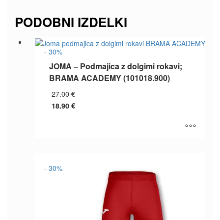
PODOBNI IZDELKI
- 30%
JOMA – Podmajica z dolgimi rokavi;
BRAMA ACADEMY (101018.900)
Izvirna
27.00
€
cena
18.90
€
je
Trenutna
bila:
cena
27.00 €.
je:
18.90 €.
Ta
izdelek
ima
- 30%
več
različic.
Možnosti
lahko
izberete