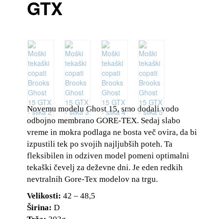
GTX
Novemu modelu Ghost 15, smo dodali vodo
odbojno membrano GORE-TEX. Sedaj slabo
vreme in mokra podlaga ne bosta več ovira, da bi
izpustili tek po svojih najljubših poteh. Ta
fleksibilen in odziven model pomeni optimalni
tekaški čevelj za deževne dni. Je eden redkih
nevtralnih Gore-Tex modelov na trgu.
Velikosti:
42 – 48,5
Širina:
D