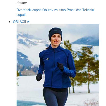
obutev
Dvoranski copati
Obutev za zimo
Prosti čas
Tekaški
copati
OBLAČILA