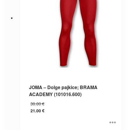
na
strani
izdelka
JOMA – Dolge pajkice; BRAMA
ACADEMY (101016.600)
Izvirna
30.00
€
cena
21.00
€
je
Trenutna
bila:
cena
30.00 €.
je: