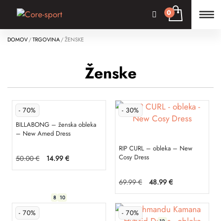
DOMOV
TRGOVINA
ŽENSKE
Ženske
- 70%
- 30%
BILLABONG – ženska obleka
– New Amed Dress
RIP CURL – obleka – New
Cosy Dress
Izvirna
Trenutna
50.00
€
14.99
€
cena
cena
je
je:
Ta
bila:
14.99 €.
Izvirna
Trenutna
69.99
€
48.99
€
50.00 €.
izdelek
cena
cena
je
je:
ima
Ta
8
10
bila:
48.99 €.
69.99 €.
več
izdelek
- 70%
- 70%