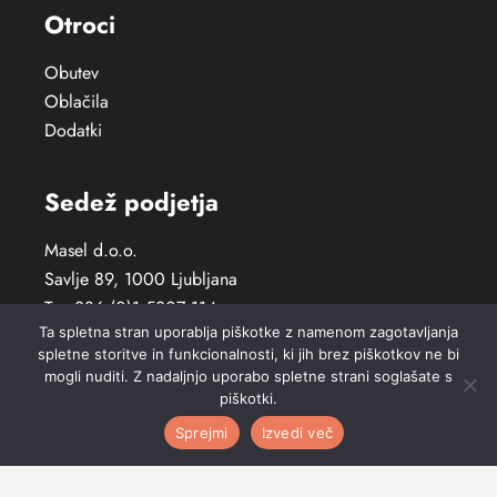
Otroci
Obutev
Oblačila
Dodatki
Sedež podjetja
Masel d.o.o.
Savlje 89, 1000 Ljubljana
T: +386 (0)1 5307 114
Ta spletna stran uporablja piškotke z namenom zagotavljanja
E: info(at)core-sport.si
spletne storitve in funkcionalnosti, ki jih brez piškotkov ne bi
mogli nuditi. Z nadaljnjo uporabo spletne strani soglašate s
Outlet trgovina
piškotki.
Sprejmi
Izvedi več
Savlje 89, 1000 Ljubljana