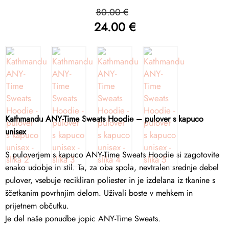
Izvirna
80.00
€
cena
24.00
€
je
Trenutna
bila:
cena
80.00 €.
je:
24.00 €.
Kathmandu ANY-Time Sweats Hoodie – pulover s kapuco
unisex
S puloverjem s kapuco ANY-Time Sweats Hoodie si zagotovite
enako udobje in stil. Ta, za oba spola, nevtralen srednje debel
pulover, vsebuje recikliran poliester in je izdelana iz tkanine s
ščetkanim povrhnjim delom. Uživali boste v mehkem in
prijetnem občutku.
Je del naše ponudbe jopic ANY-Time Sweats.