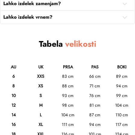
Lahko izdelek zamenjam?
Lahko izdelek vrnem?
Tabela
velikosti
AU
UK
PRSA
PAS
BOKI
6
XXS
83 cm
66 cm
89 cm
8
XS
88 cm
71 cm
94 cm
10
S
93 cm
76 cm
99 cm
12
M
98 cm
81 cm
104 cm
14
L
104 cm
87 cm
110 cm
16
XL
111 cm
94 cm
117 cm
18
XXL
116 cm
101 cm
124 cm