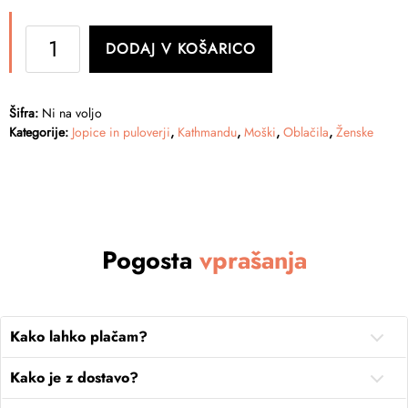
Kathmandu
DODAJ V KOŠARICO
ANY-
Time
Sweats
Šifra:
Ni na voljo
Hoodie
Kategorije:
Jopice in puloverji
,
Kathmandu
,
Moški
,
Oblačila
,
Ženske
-
pulover
s
kapuco
unisex
Pogosta
vprašanja
količina
Kako lahko plačam?
Kako je z dostavo?