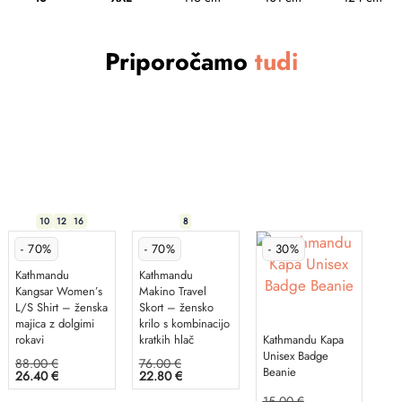
Priporočamo
tudi
10
12
16
8
- 70%
- 70%
- 30%
Kathmandu
Kathmandu
Kangsar Women’s
Makino Travel
L/S Shirt – ženska
Skort – žensko
majica z dolgimi
krilo s kombinacijo
rokavi
kratkih hlač
Kathmandu Kapa
Unisex Badge
Izvirna
Izvirna
88.00
€
76.00
€
Beanie
Trenutna
cena
Trenutna
cena
26.40
€
22.80
€
cena
je
cena
je
Ta
Ta
je:
bila:
je:
bila:
Izvirna
15.00
€