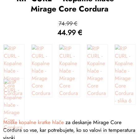
Mirage Core Cordura
Izvirna
74.99
€
cena
44.99
€
je
Trenutna
bila:
cena
74.99 €.
je:
44.99 €.
Moške kopalne kratke hlače
za deskanje Mirage Core
Cordura so vse, kar potrebujete, ko so valovi in temperatura
visoki.