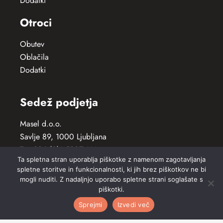
Dodatki
Otroci
Obutev
Oblačila
Dodatki
Sedež podjetja
Masel d.o.o.
Savlje 89, 1000 Ljubljana
T: +386 (0)1 5307 114
Ta spletna stran uporablja piškotke z namenom zagotavljanja
E: info(at)core-sport.si
spletne storitve in funkcionalnosti, ki jih brez piškotkov ne bi
mogli nuditi. Z nadaljnjo uporabo spletne strani soglašate s
Outlet trgovina
piškotki.
Sprejmi
Izvedi več
Savlje 89, 1000 Ljubljana