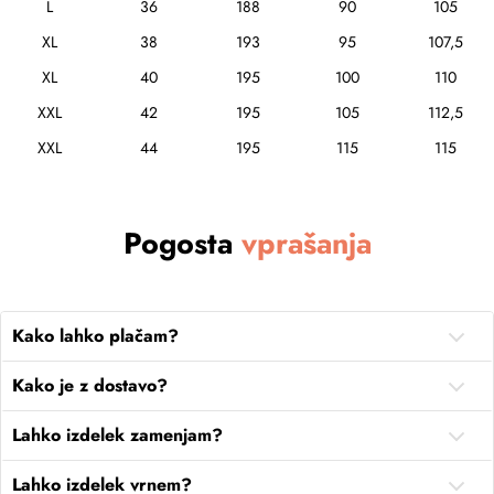
L
36
188
90
105
XL
38
193
95
107,5
XL
40
195
100
110
XXL
42
195
105
112,5
XXL
44
195
115
115
Pogosta
vprašanja
Kako lahko plačam?
Kako je z dostavo?
Lahko izdelek zamenjam?
Lahko izdelek vrnem?