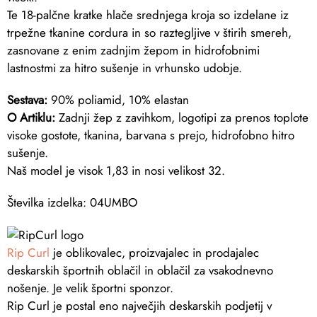
Te 18-palčne kratke hlače srednjega kroja so izdelane iz
trpežne tkanine cordura in so raztegljive v štirih smereh,
zasnovane z enim zadnjim žepom in hidrofobnimi
lastnostmi za hitro sušenje in vrhunsko udobje.
Sestava:
90% poliamid, 10% elastan
O Artiklu:
Zadnji žep z zavihkom, logotipi za prenos toplote
visoke gostote, tkanina, barvana s prejo, hidrofobno hitro
sušenje.
Naš model je visok 1,83 in nosi velikost 32.
Številka izdelka: 04UMBO
Rip Curl
je oblikovalec, proizvajalec in prodajalec
deskarskih športnih oblačil in oblačil za vsakodnevno
nošenje. Je velik športni sponzor.
Rip Curl je postal eno največjih deskarskih podjetij v