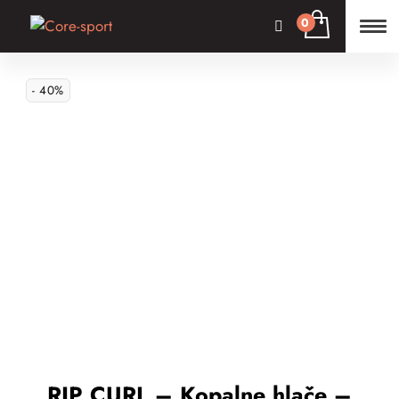
- 40%
RIP CURL – Kopalne hlače –