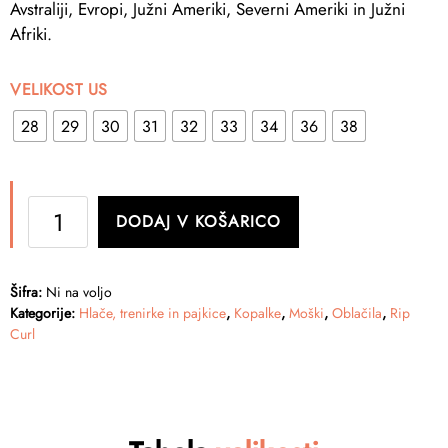
Avstraliji, Evropi, Južni Ameriki, Severni Ameriki in Južni
Afriki.
VELIKOST US
28
29
30
31
32
33
34
36
38
RIP
DODAJ V KOŠARICO
CURL
-
Kopalne
Šifra:
Ni na voljo
hlače
Kategorije:
Hlače, trenirke in pajkice
,
Kopalke
,
Moški
,
Oblačila
,
Rip
-
Curl
Mirage
Core
Cordura
količina