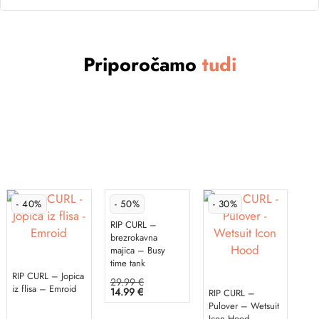
Priporočamo
tudi
- 40%
- 50%
- 30%
RIP CURL –
brezrokavna
majica – Busy
time tank
RIP CURL – Jopica
Izvirna
29.99
€
iz flisa – Emroid
Trenutna
cena
14.99
€
RIP CURL –
cena
je
Pulover – Wetsuit
Ta
je:
bila:
Icon Hood