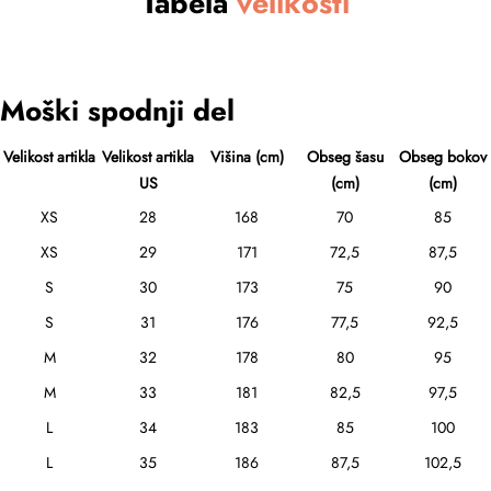
Tabela
velikosti
Moški spodnji del
Velikost artikla
Velikost artikla
Višina (cm)
Obseg šasu
Obseg bokov
US
(cm)
(cm)
XS
28
168
70
85
XS
29
171
72,5
87,5
S
30
173
75
90
S
31
176
77,5
92,5
M
32
178
80
95
M
33
181
82,5
97,5
L
34
183
85
100
L
35
186
87,5
102,5